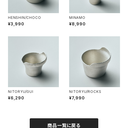
HENSHIN/CHOCO
MINAMO
¥3,990
¥8,990
NITORYU/GUI
NITORYU/ROCKS
¥6,290
¥7,990
商品一覧に戻る